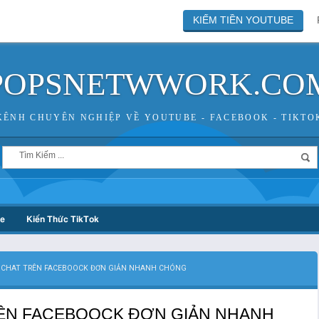
KIẾM TIỀN YOUTUBE
POPSNETWWORK.CO
KÊNH CHUYÊN NGHIỆP VỀ YOUTUBE - FACEBOOK - TIKTO
be
Kiến Thức TikTok
CHAT TRÊN FACEBOOCK ĐƠN GIẢN NHANH CHÓNG
ÊN FACEBOOCK ĐƠN GIẢN NHANH