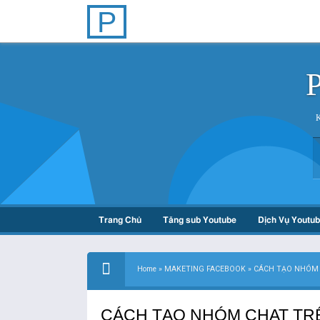
P
Trang Chủ
Tăng sub Youtube
Dịch Vụ Youtu
Home
»
MAKETING FACEBOOK
»
CÁCH TẠO NHÓM 
CÁCH TẠO NHÓM CHAT TR