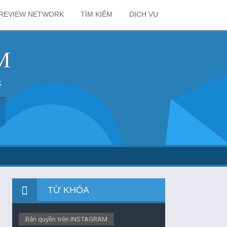
REVIEW NETWORK
TÌM KIẾM
DỊCH VỤ
M
K
TỪ KHÓA
Bản quyền trên INSTAGRAM