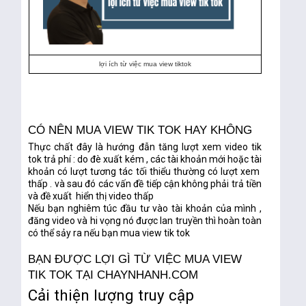
lợi ích từ việc mua view tiktok
CÓ NÊN MUA VIEW TIK TOK HAY KHÔNG
Thực chất đây là hướng đẫn tăng lượt xem video tik
tok trả phí : do đè xuất kém , các tài khoản mới hoặc tài
khoản có lượt tương tác tối thiểu thường có lượt xem
thấp . và sau đó các vấn đề tiếp cận không phải trả tiền
và đề xuất hiển thị video thấp
Nếu bạn nghiêm túc đầu tư vào tài khoản của mình ,
đăng video và hi vọng nó được lan truyền thì hoàn toàn
có thể sảy ra nếu bạn mua view tik tok
BẠN ĐƯỢC LỢI GÌ TỪ VIỆC MUA VIEW
TIK TOK TẠI CHAYNHANH.COM
Cải thiện lượng truy cập