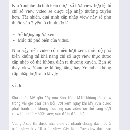
Khi Youtube đã tính toán được số lượt view hợp lệ thì
chỉ số view video sẽ được cập nhập thường xuyên
hơn. Tất nhiên, quá trình cập nhập view này sẽ phụ
thuộc vào 2 yếu tố chính, đó là:
Số lượng người xem.
Mức độ phổ biến của video.
Như vậy, nếu video có nhiều lượt xem, mức độ phổ
biến khủng thì khả năng chỉ số lượt view thực được
cập nhập có thể không diễn ra thường xuyên. Bạn sẽ
thấy view Youtube không tăng hay Youtube không
cập nhập lượt xem là vậy
.
ví dụ
h
Khá n
iều MV gần đây của Sơn Tùng MTP không lên view
trong vài giờ đầu tiên bởi lượt xem ngay khi MV vừa được
phát hành quá khủng. Lúc này các video có thể tăng lượt
view tầm 400 – 500k view, sau đó bị đóng băng
Vài giờ sau thì được nhả view và nhanh chóng đạt mốc 5
triệu view hay 10 triệu view, đây là những view thực sau