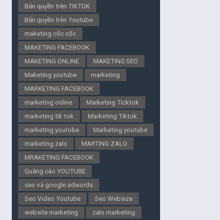
Bản quyền trên TIKTOK
Bản quyền trên Youtube
maketing cốc cốc
MAKETING FACEBOOK
MAKETING ONLINE
MAKETING SEO
Maketing youtube
marketing
MARKETING FACEBOOK
marketing online
Marketing Ticktok
marketing tik tok
Marketing Tiktok
marketing youtobe
Marketing youtube
marketing zalo
MARTING ZALO
MRAKETING FACEBOOK
Quảng cáo YOUTUBE
seo và google adwords
Seo Video Youtube
Seo Websize
website marketing
zalo marketing