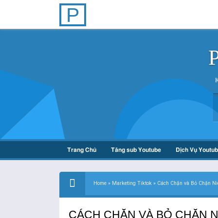
P
Trang Chủ
Tăng sub Youtube
Dịch Vụ Youtu
Home
»
Marketing Tiktok
»
Cách Chặn và Bỏ Chặn Ni
CÁCH CHẶN VÀ BỎ CHẶN N