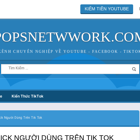
KIẾM TIỀN YOUTUBE
POPSNETWWORK.CO
KÊNH CHUYÊN NGHIỆP VỀ YOUTUBE - FACEBOOK - TIKTO
be
Kiến Thức TikTok
ck Người Dùng Trên Tik Tok
ICK NGƯỜI DÙNG TRÊN TIK TOK