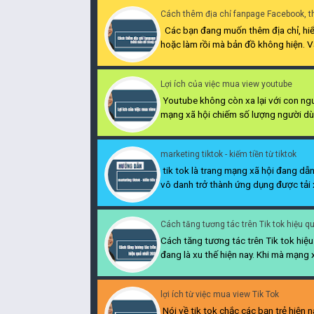
Cách thêm địa chỉ fanpage Facebook, t
Các bạn đang muốn thêm địa chỉ, hiển
hoặc làm rồi mà bản đồ không hiện. Vậ
Lợi ích của việc mua view youtube
Youtube không còn xa lại với con ngườ
mạng xã hội chiếm số lượng người dùn
marketing tiktok - kiếm tiền từ tiktok
tik tok là trang mạng xã hội đang dẫn 
vô danh trở thành ứng dụng được tải x
Cách tăng tương tác trên Tik tok hiệu q
Cách tăng tương tác trên Tik tok hiệ
đang là xu thế hiện nay. Khi mà mạng x
lợi ích từ việc mua view Tik Tok
Nói về tik tok chắc các bạn trẻ hiện n