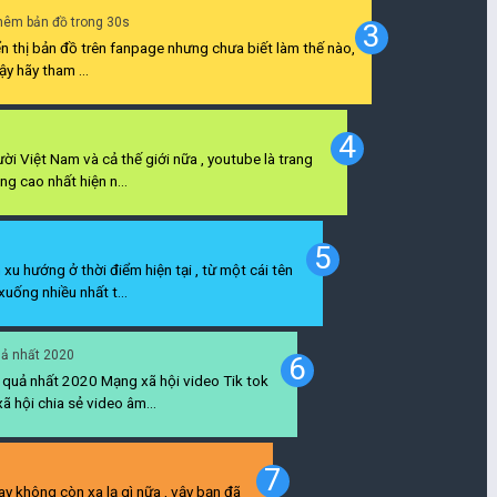
hêm bản đồ trong 30s
 thị bản đồ trên fanpage nhưng chưa biết làm thế nào,
y hãy tham ...
i Việt Nam và cả thế giới nữa , youtube là trang
g cao nhất hiện n...
xu hướng ở thời điểm hiện tại , từ một cái tên
uống nhiều nhất t...
uả nhất 2020
u quả nhất 2020 Mạng xã hội video Tik tok
ã hội chia sẻ video âm...
ay không còn xa lạ gì nữa , vậy bạn đã